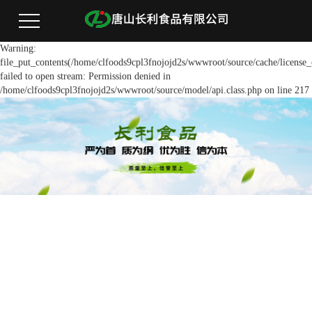
Warning:
file_put_contents(/home/clfoods9cpl3fnojojd2s/wwwroot/source/cache/license_
failed to open stream: Permission denied in
/home/clfoods9cpl3fnojojd2s/wwwroot/source/model/api.class.php on line 217