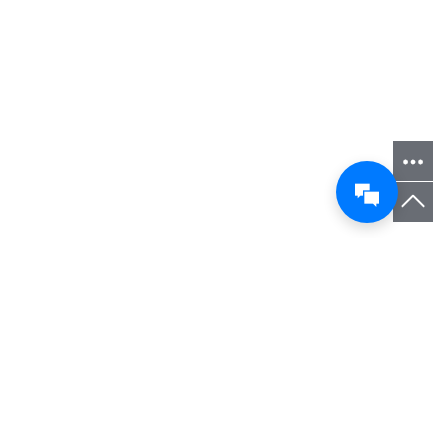
您当前的位置 ：
首 页
>
图片相册
>
山药种植基地