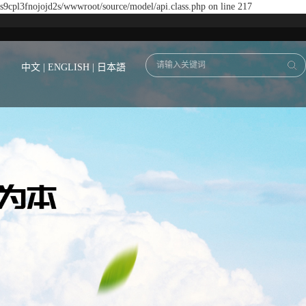
ds9cpl3fnojojd2s/wwwroot/source/model/api.class.php on line 217
中文
|
ENGLISH
|
日本語