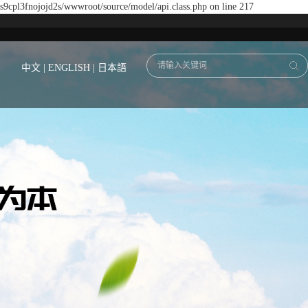
ds9cpl3fnojojd2s/wwwroot/source/model/api.class.php on line 217
中文
|
ENGLISH
|
日本語