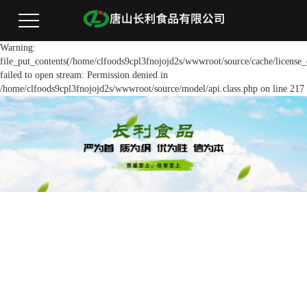
Warning:
file_put_contents(/home/clfoods9cpl3fnojojd2s/wwwroot/source/cache/license_
failed to open stream: Permission denied in
/home/clfoods9cpl3fnojojd2s/wwwroot/source/model/api.class.php on line 217